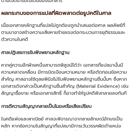
ตามเจตนารมณ์เดิมของเอกสาร
ผลกระทบของการแปลที่ผิดพลาดต่อรูปคดีในศาล
เมื่อเอกสารหลักฐานที่แปลไม่ถูกต้องถูกนำเสนอต่อศาล ผลลัพธ์ที่
ตามมาอาจสร้างความเสียหายร้ายแรงต่อกระบวนการยุติธรรมและ
ตัวความในคดี
ศาลปฏิเสธการรับฟังพยานหลักฐาน
หากคู่ความอีกฝ่ายหนึ่งสามารถพิสูจน์ได้ว่า เอกสารที่แปลมานั้นมี
ความคลาดเคลื่อน มีการบิดเบือนความหมาย หรือตัดทอนข้อความ
สำคัญ ศาลอาจใช้ดุลยพินิจไม่รับฟังพยานหลักฐานชิ้นนั้นๆ ซึ่งหาก
เอกสารดังกล่าวเป็นหลักฐานชิ้นสำคัญ (Material Evidence) เช่น
สัญญาซื้อขาย หรือเอกสารสิทธิ์ ก็อาจทำให้รูปคดีพังทลายลงทันที
การตีความสัญญากลายเป็นโมฆะหรือเสียเปรียบ
ในคดีแพ่งและพาณิชย์ ศาลจะพิจารณาจากลายลักษณ์อักษรเป็น
หลัก หากข้อความในสัญญาที่แปลมามีการเว้นวรรคผิดตำแหน่ง