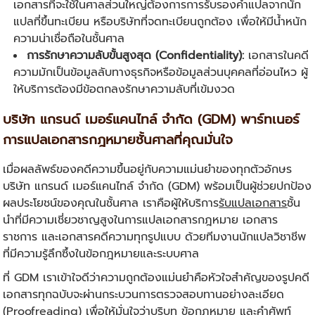
เอกสารที่จะใช้ในศาลส่วนใหญ่ต้องการการรับรองคำแปลจากนัก
แปลที่ขึ้นทะเบียน หรือบริษัทที่จดทะเบียนถูกต้อง เพื่อให้มีน้ำหนัก
ความน่าเชื่อถือในชั้นศาล
การรักษาความลับขั้นสูงสุด (Confidentiality):
เอกสารในคดี
ความมักเป็นข้อมูลลับทางธุรกิจหรือข้อมูลส่วนบุคคลที่อ่อนไหว ผู้
ให้บริการต้องมีข้อตกลงรักษาความลับที่เข้มงวด
บริษัท แกรนด์ เมอร์แคนไทล์ จำกัด (GDM) พาร์ทเนอร์
การแปลเอกสารกฎหมายชั้นศาลที่คุณมั่นใจ
เมื่อผลลัพธ์ของคดีความขึ้นอยู่กับความแม่นยำของทุกตัวอักษร
บริษัท แกรนด์ เมอร์แคนไทล์ จำกัด (GDM) พร้อมเป็นผู้ช่วยปกป้อง
ผลประโยชน์ของคุณในชั้นศาล เราคือผู้ให้บริการ
รับแปลเอกสาร
ชั้น
นำที่มีความเชี่ยวชาญสูงในการแปลเอกสารกฎหมาย เอกสาร
ราชการ และเอกสารคดีความทุกรูปแบบ ด้วยทีมงานนักแปลวิชาชีพ
ที่มีความรู้ลึกซึ้งในข้อกฎหมายและระบบศาล
ที่ GDM เราเข้าใจดีว่าความถูกต้องแม่นยำคือหัวใจสำคัญของรูปคดี
เอกสารทุกฉบับจะผ่านกระบวนการตรวจสอบทานอย่างละเอียด
(Proofreading) เพื่อให้มั่นใจว่าบริบท ข้อกฎหมาย และคำศัพท์